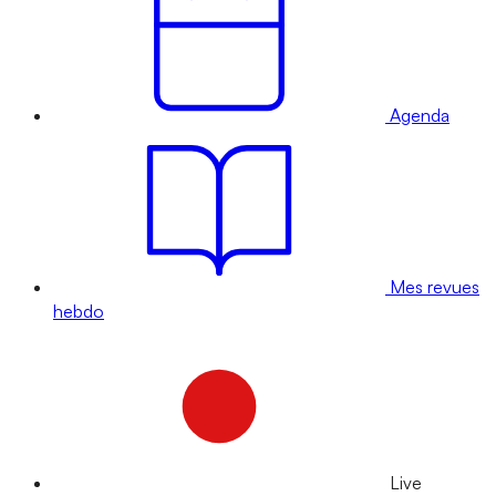
Agenda
Mes revues
hebdo
Live