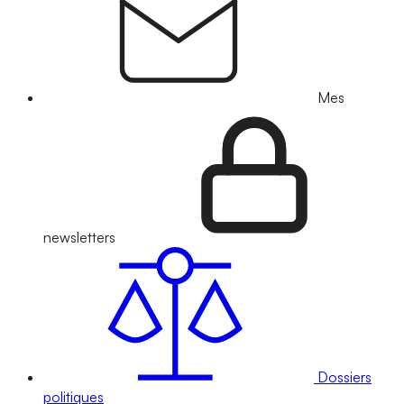
Mes
newsletters
Dossiers
politiques