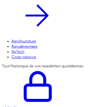
Agrofourniture
Agroalimentaire
AgTech
Coop-négoce
Tout l'historique de vos newsletters quotidiennes