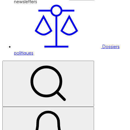
newsletters
Dossiers
politiques