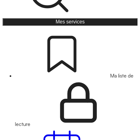
Mes services
Ma liste de
lecture