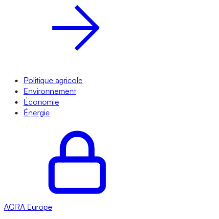
Politique agricole
Environnement
Économie
Énergie
AGRA
Europe