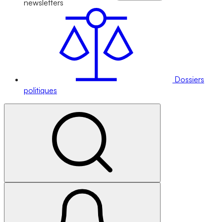
newsletters
Dossiers
politiques