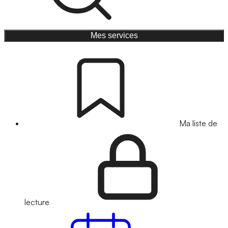
Mes services
Ma liste de
lecture