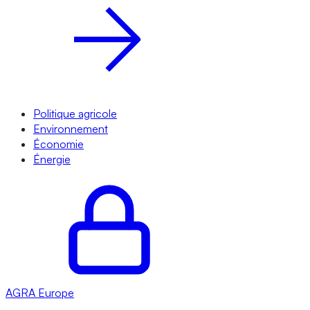
Politique agricole
Environnement
Économie
Énergie
AGRA
Europe