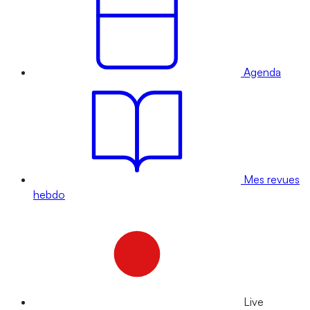
Agenda
Mes revues
hebdo
Live