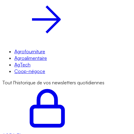
Agrofourniture
Agroalimentaire
AgTech
Coop-négoce
Tout l'historique de vos newsletters quotidiennes