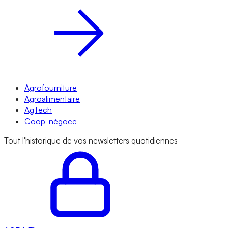
Agrofourniture
Agroalimentaire
AgTech
Coop-négoce
Tout l'historique de vos newsletters quotidiennes