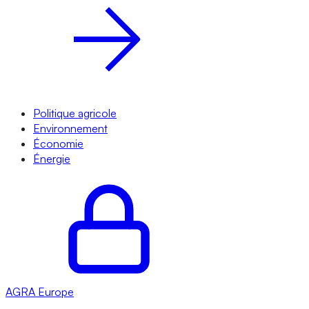
Politique agricole
Environnement
Économie
Énergie
AGRA
Europe