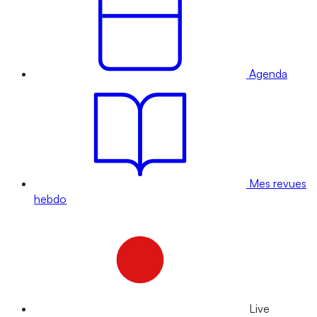
Agenda
Mes revues
hebdo
Live