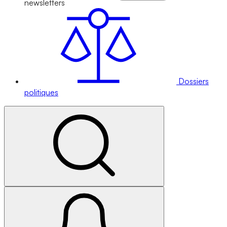
newsletters
Dossiers
politiques