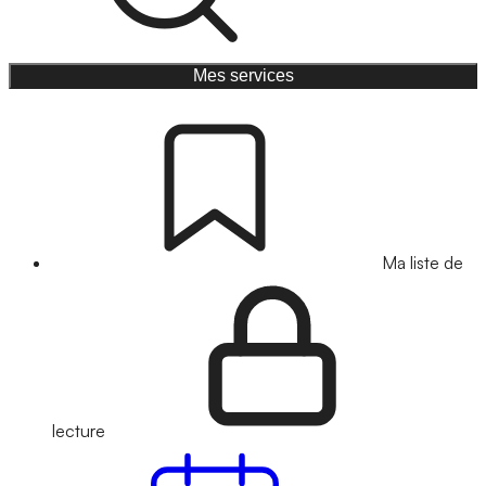
Mes services
Ma liste de
lecture