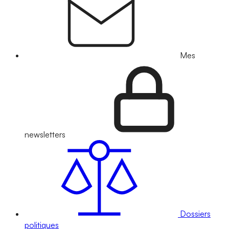
Mes
newsletters
Dossiers
politiques