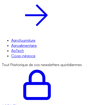
Agrofourniture
Agroalimentaire
AgTech
Coop-négoce
Tout l'historique de vos newsletters quotidiennes