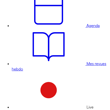
Agenda
Mes revues
hebdo
Live