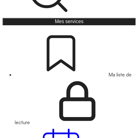
Mes services
Ma liste de
lecture