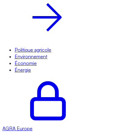
Politique agricole
Environnement
Économie
Énergie
AGRA
Europe