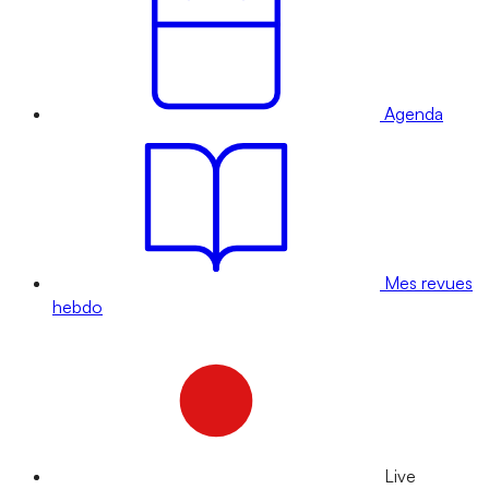
Agenda
Mes revues
hebdo
Live