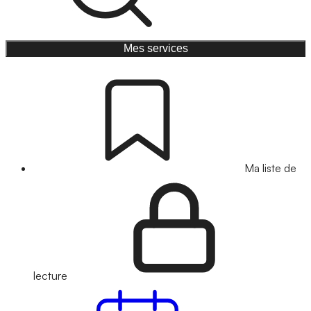
Mes services
Ma liste de
lecture