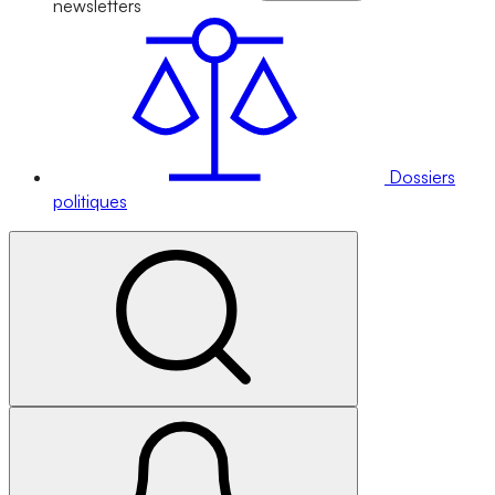
newsletters
Dossiers
politiques