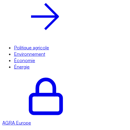
Politique agricole
Environnement
Économie
Énergie
AGRA
Europe