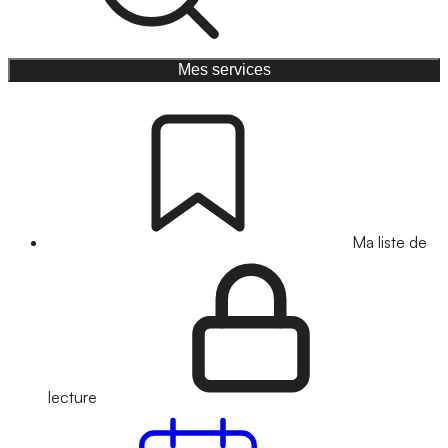
Mes services
Ma liste de
lecture