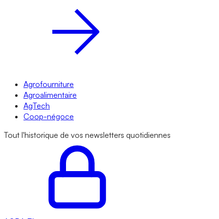
Agrofourniture
Agroalimentaire
AgTech
Coop-négoce
Tout l'historique de vos newsletters quotidiennes