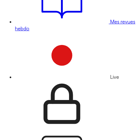
Mes revues
hebdo
Live