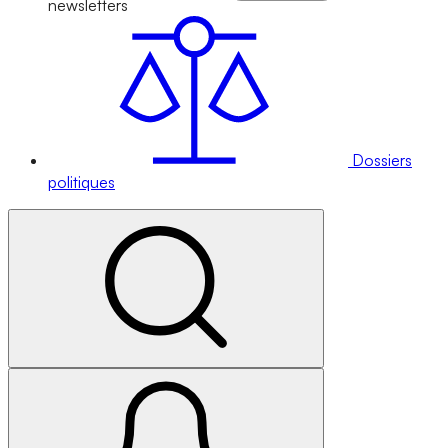
newsletters
Dossiers
politiques