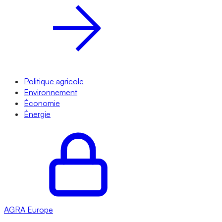
Politique agricole
Environnement
Économie
Énergie
AGRA
Europe