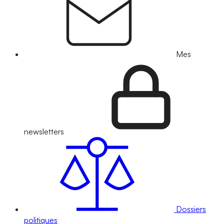
Mes
newsletters
Dossiers
politiques