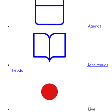
Agenda
Mes revues
hebdo
Live