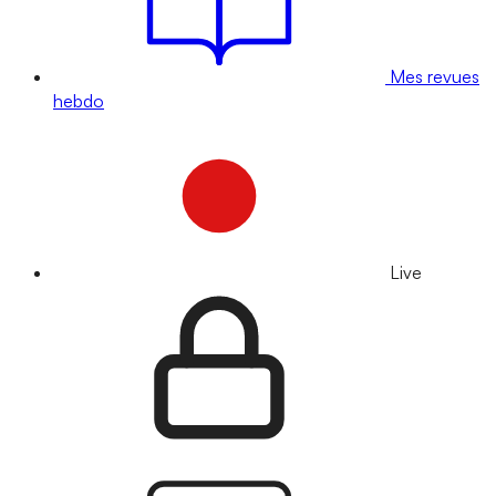
Mes revues
hebdo
Live