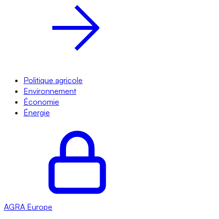
Politique agricole
Environnement
Économie
Énergie
AGRA
Europe