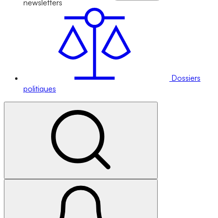
newsletters
Dossiers
politiques