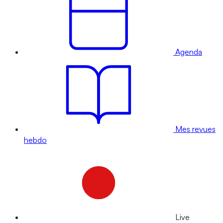
Agenda
Mes revues
hebdo
Live