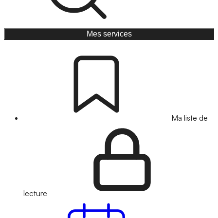
Mes services
Ma liste de
lecture