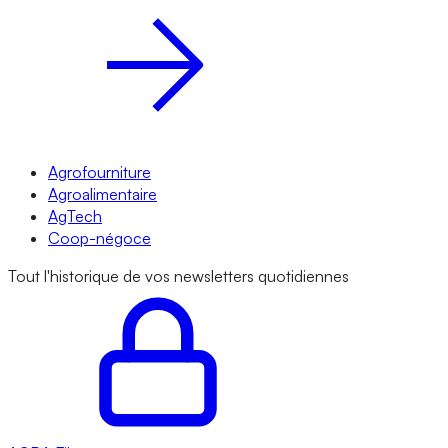
Agrofourniture
Agroalimentaire
AgTech
Coop-négoce
Tout l'historique de vos newsletters quotidiennes