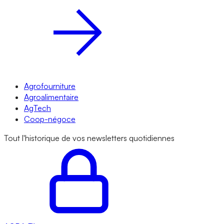
Agrofourniture
Agroalimentaire
AgTech
Coop-négoce
Tout l'historique de vos newsletters quotidiennes