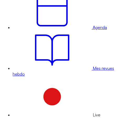
Agenda
Mes revues
hebdo
Live