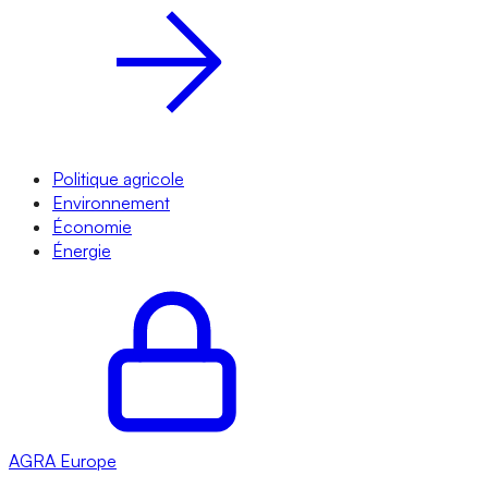
Politique agricole
Environnement
Économie
Énergie
AGRA
Europe