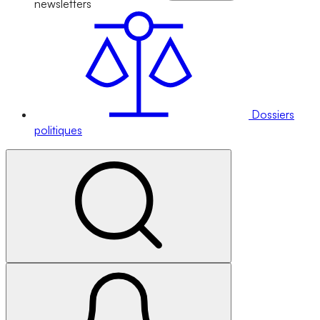
newsletters
Dossiers
politiques