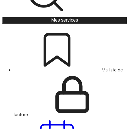
Mes services
Ma liste de
lecture