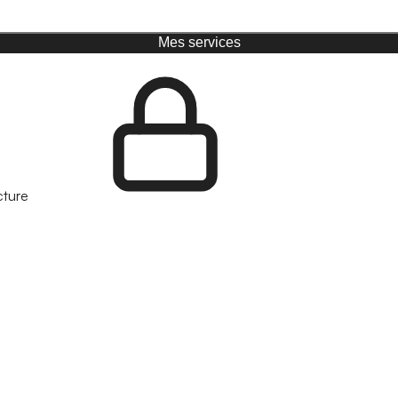
Mes services
cture