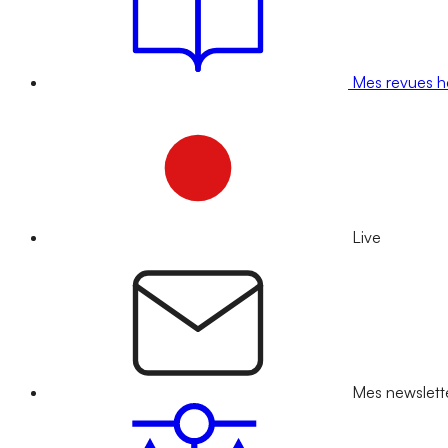
Mes revues 
Live
Mes newslett