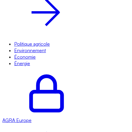
Politique agricole
Environnement
Économie
Énergie
AGRA
Europe