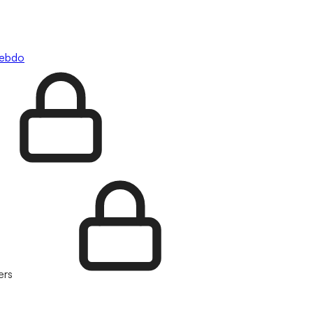
hebdo
ers