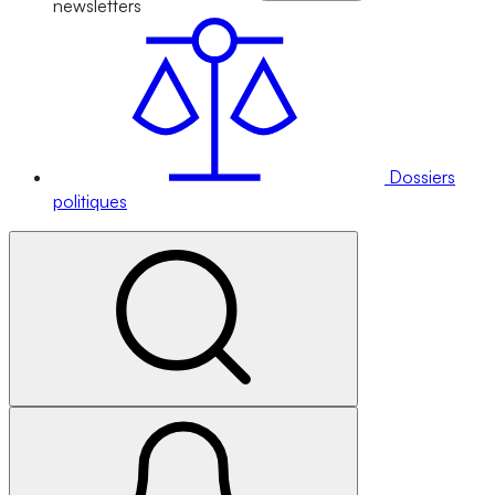
newsletters
Dossiers
politiques