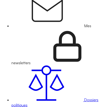
Mes
newsletters
Dossiers
politiques