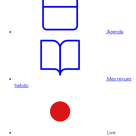
Agenda
Mes revues
hebdo
Live