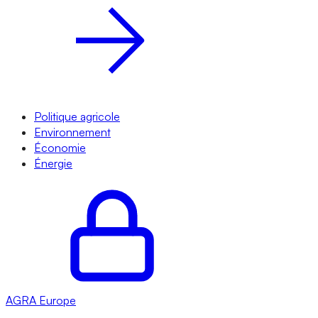
Politique agricole
Environnement
Économie
Énergie
AGRA
Europe