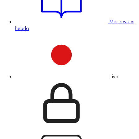
Mes revues
hebdo
Live