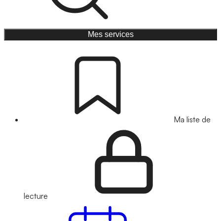
Mes services
Ma liste de
lecture