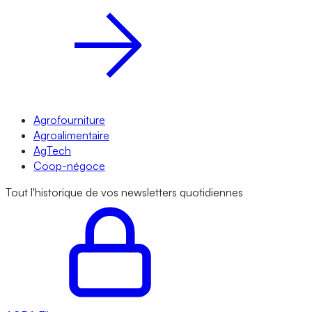
Agrofourniture
Agroalimentaire
AgTech
Coop-négoce
Tout l'historique de vos newsletters quotidiennes