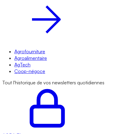
Agrofourniture
Agroalimentaire
AgTech
Coop-négoce
Tout l'historique de vos newsletters quotidiennes