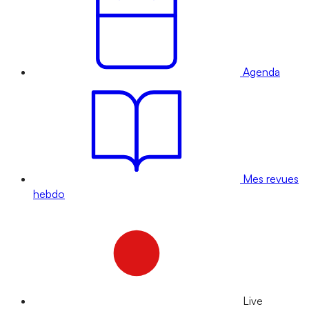
Agenda
Mes revues
hebdo
Live