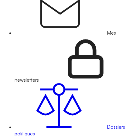
Mes
newsletters
Dossiers
politiques