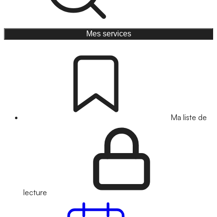
Mes services
Ma liste de
lecture