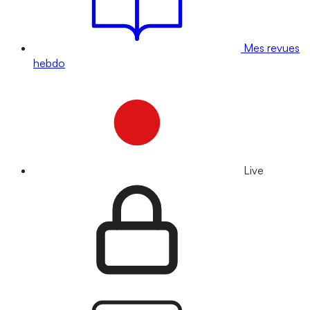
Mes revues
hebdo
Live