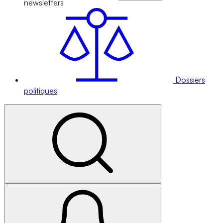
newsletters
Dossiers
politiques