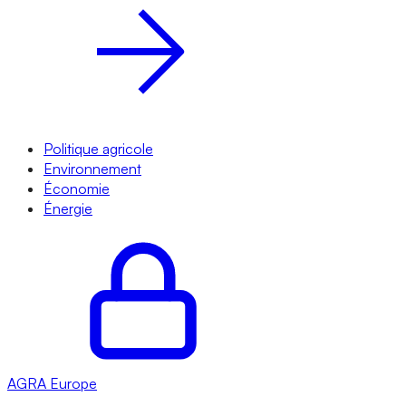
Politique agricole
Environnement
Économie
Énergie
AGRA
Europe