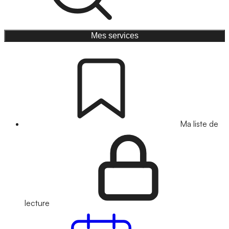
Mes services
Ma liste de
lecture