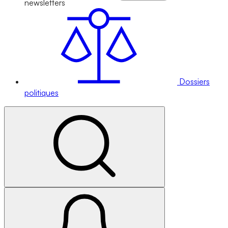
newsletters
Dossiers
politiques