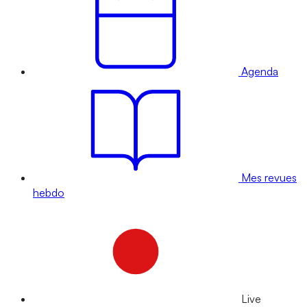
Agenda
Mes revues
hebdo
Live