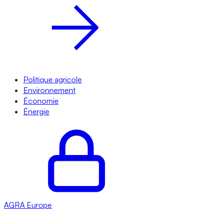
Politique agricole
Environnement
Économie
Énergie
AGRA
Europe