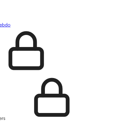
hebdo
ers