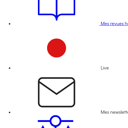
Mes revues 
Live
Mes newslett