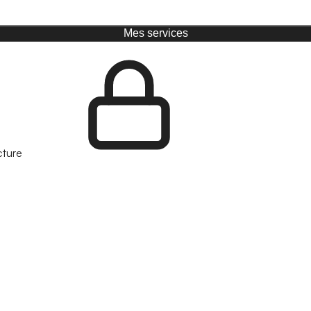
Mes services
cture