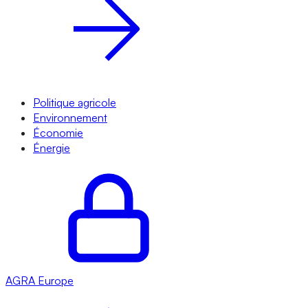
Politique agricole
Environnement
Économie
Énergie
AGRA
Europe