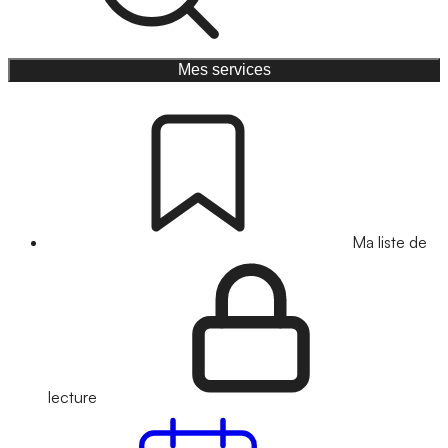
Mes services
Ma liste de
lecture