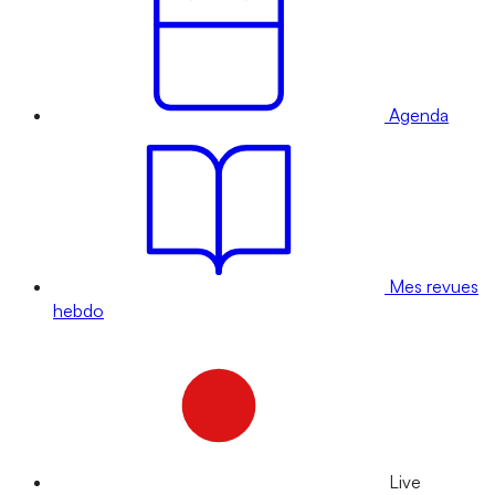
Agenda
Mes revues
hebdo
Live