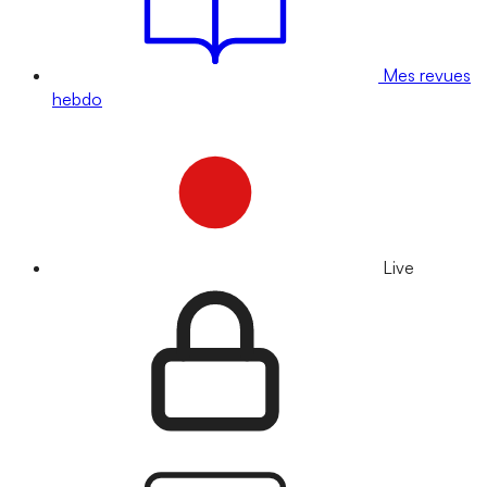
Mes revues
hebdo
Live