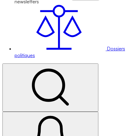
newsletters
Dossiers
politiques