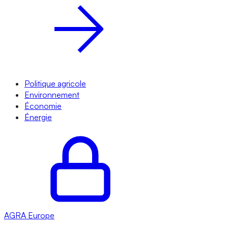
Politique agricole
Environnement
Économie
Énergie
AGRA
Europe