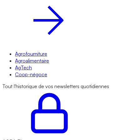
Agrofourniture
Agroalimentaire
AgTech
Coop-négoce
Tout l'historique de vos newsletters quotidiennes