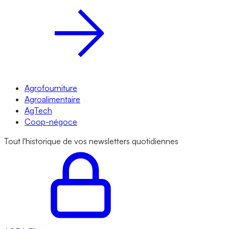
Agrofourniture
Agroalimentaire
AgTech
Coop-négoce
Tout l'historique de vos newsletters quotidiennes