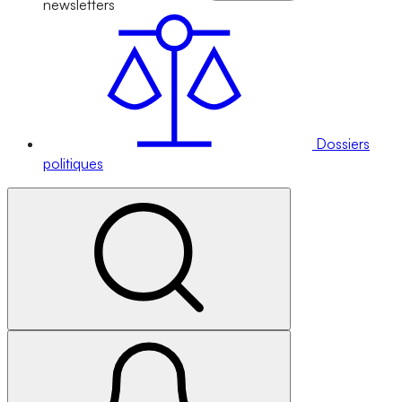
newsletters
Dossiers
politiques