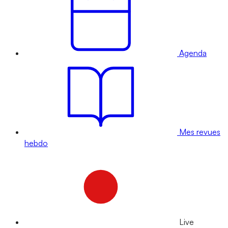
Agenda
Mes revues
hebdo
Live