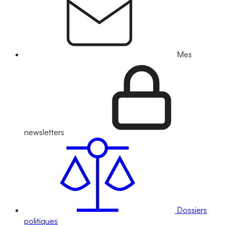
Mes
newsletters
Dossiers
politiques