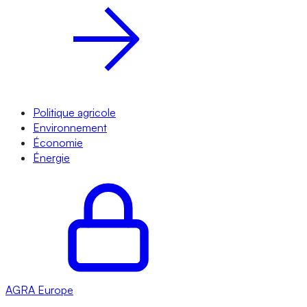
Politique agricole
Environnement
Économie
Énergie
AGRA
Europe