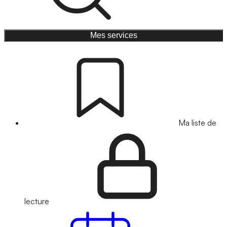
Mes services
Ma liste de
lecture