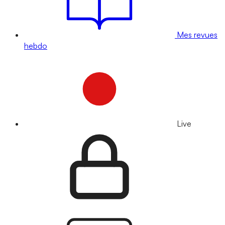
Mes revues
hebdo
Live