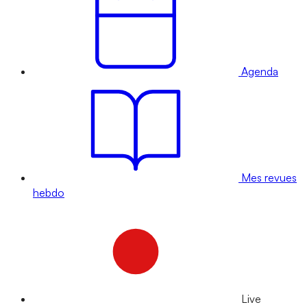
Agenda
Mes revues
hebdo
Live