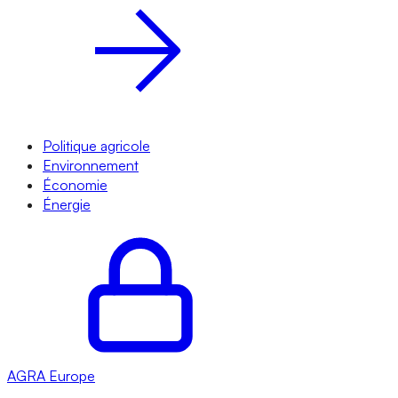
Politique agricole
Environnement
Économie
Énergie
AGRA
Europe