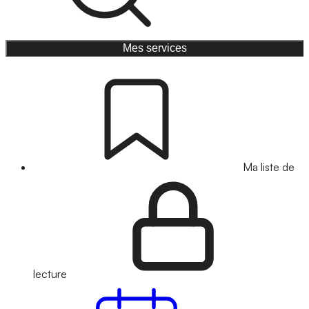
Mes services
Ma liste de
lecture