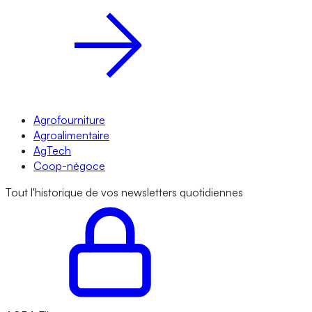
Agrofourniture
Agroalimentaire
AgTech
Coop-négoce
Tout l'historique de vos newsletters quotidiennes