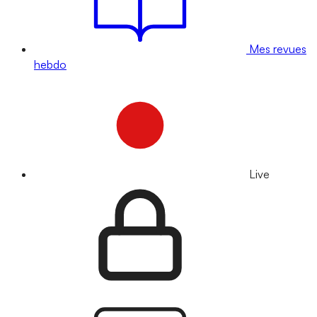
Mes revues
hebdo
Live