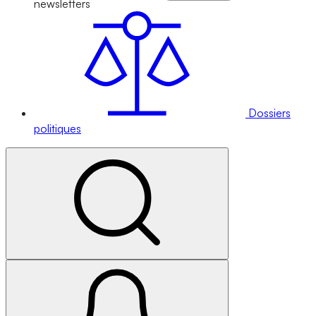
newsletters
Dossiers
politiques