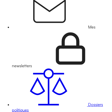
Mes
newsletters
Dossiers
politiques