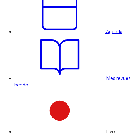
Agenda
Mes revues
hebdo
Live