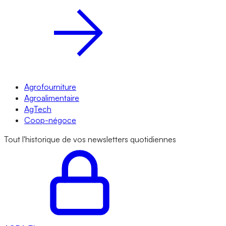
Agrofourniture
Agroalimentaire
AgTech
Coop-négoce
Tout l'historique de vos newsletters quotidiennes