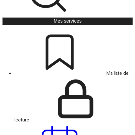
Mes services
Ma liste de
lecture