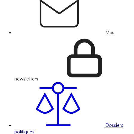
Mes
newsletters
Dossiers
politiques