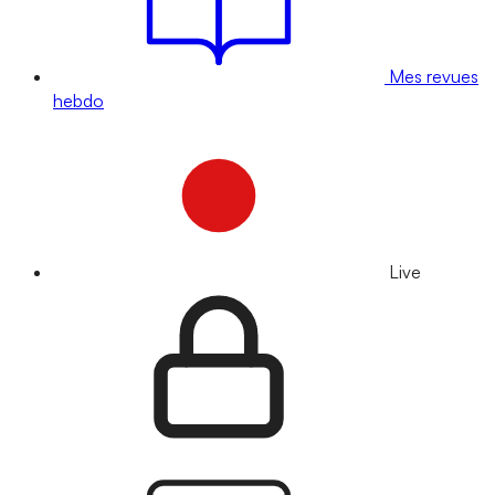
Mes revues
hebdo
Live