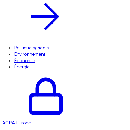
Politique agricole
Environnement
Économie
Énergie
AGRA
Europe