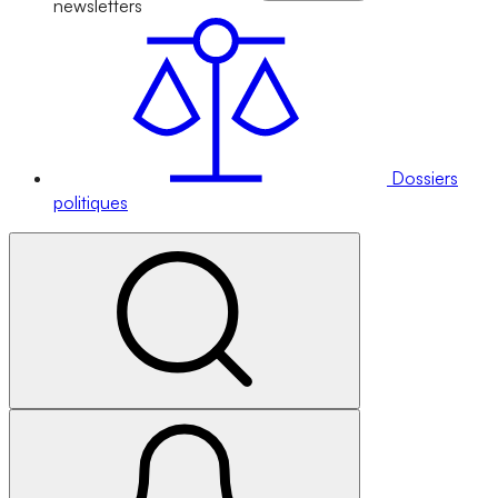
newsletters
Dossiers
politiques