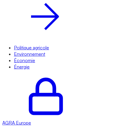
Politique agricole
Environnement
Économie
Énergie
AGRA
Europe