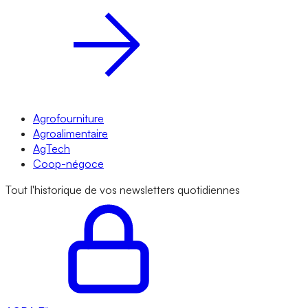
Agrofourniture
Agroalimentaire
AgTech
Coop-négoce
Tout l'historique de vos newsletters quotidiennes