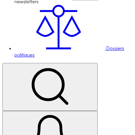
newsletters
Dossiers
politiques