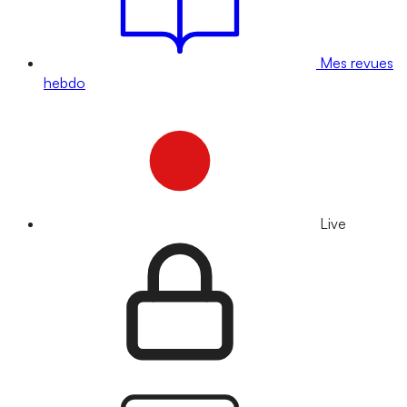
Mes revues
hebdo
Live