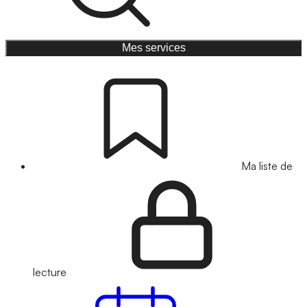
Mes services
Ma liste de
lecture