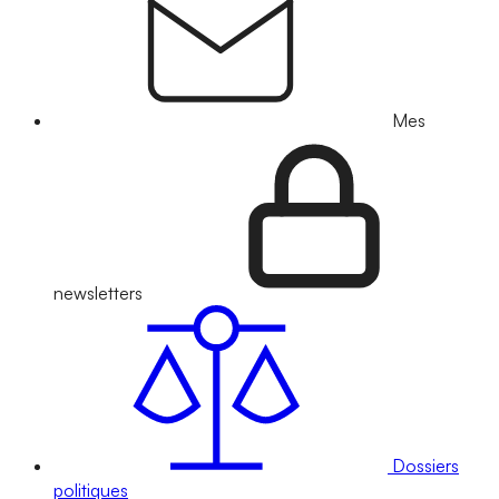
Mes
newsletters
Dossiers
politiques