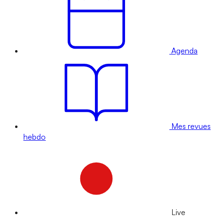
Agenda
Mes revues
hebdo
Live