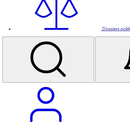
Dossiers poli