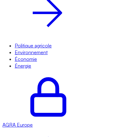
Politique agricole
Environnement
Économie
Énergie
AGRA
Europe