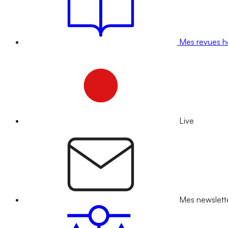
Mes revues 
Live
Mes newslett