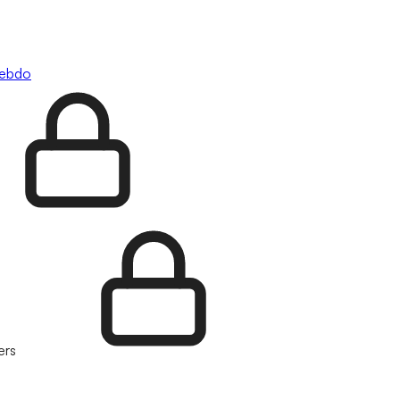
hebdo
ers