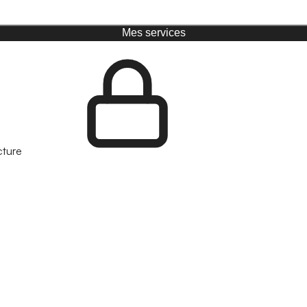
Mes services
cture