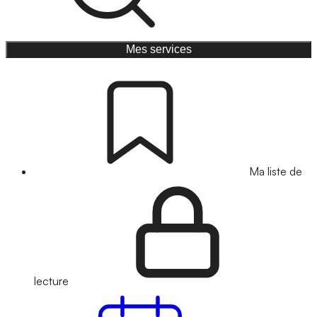
Mes services
Ma liste de
lecture