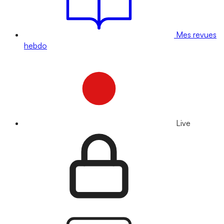
Mes revues
hebdo
Live