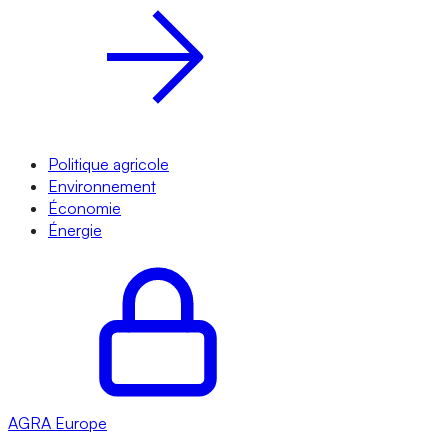
Politique agricole
Environnement
Économie
Énergie
AGRA
Europe