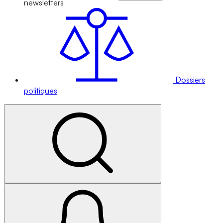
newsletters
Dossiers
politiques