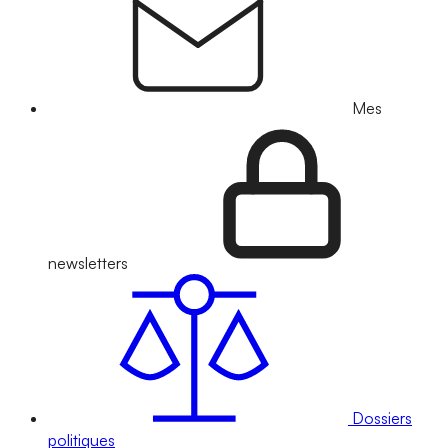
Mes
newsletters
Dossiers
politiques