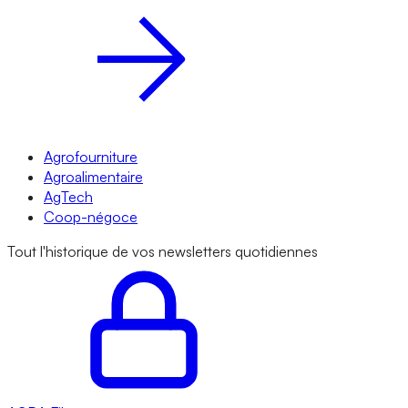
Agrofourniture
Agroalimentaire
AgTech
Coop-négoce
Tout l'historique de vos newsletters quotidiennes