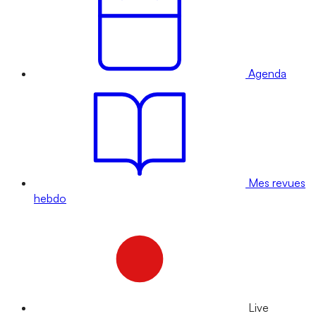
Agenda
Mes revues
hebdo
Live