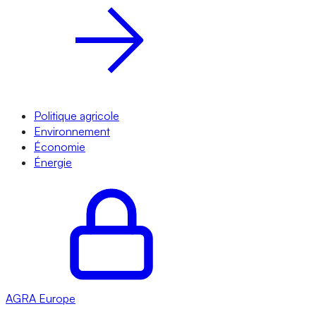
Politique agricole
Environnement
Économie
Énergie
AGRA
Europe