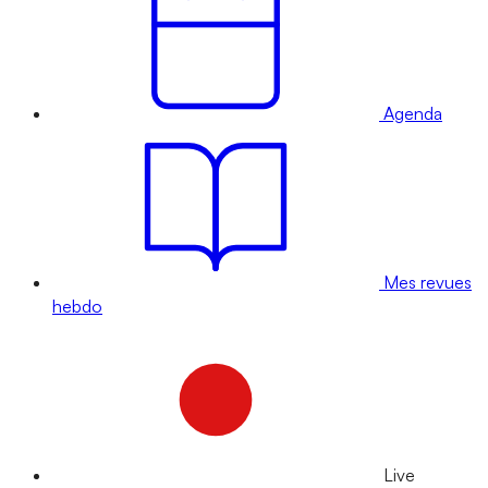
Agenda
Mes revues
hebdo
Live