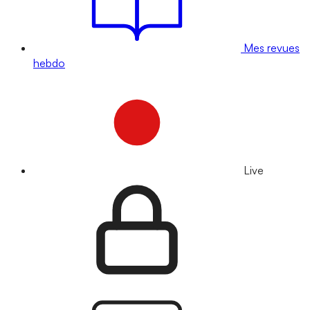
Mes revues
hebdo
Live