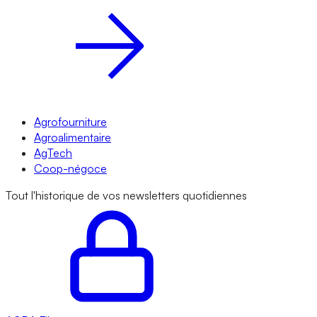
Agrofourniture
Agroalimentaire
AgTech
Coop-négoce
Tout l'historique de vos newsletters quotidiennes