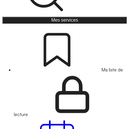
Mes services
Ma liste de
lecture