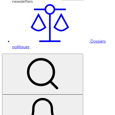
newsletters
Dossiers
politiques