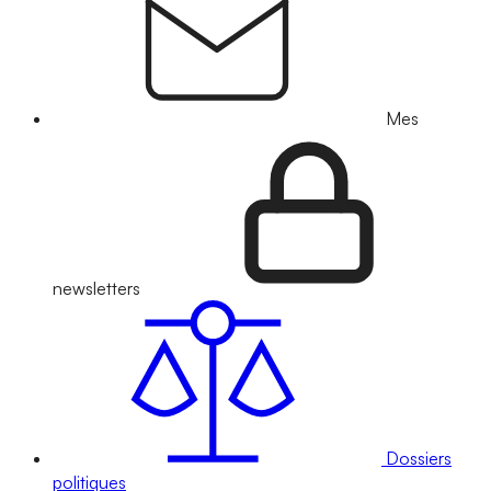
Mes
newsletters
Dossiers
politiques