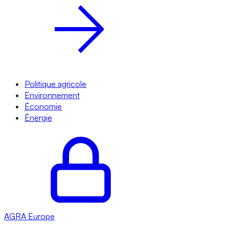
Politique agricole
Environnement
Économie
Énergie
AGRA
Europe