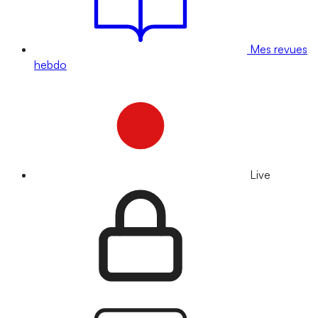
Mes revues
hebdo
Live