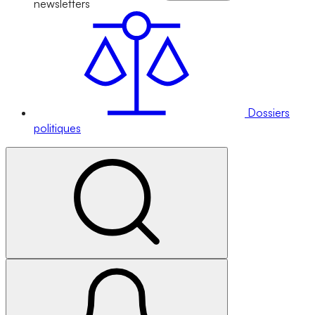
newsletters
Dossiers
politiques