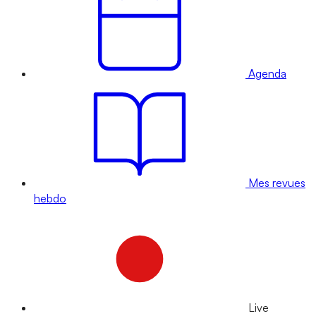
Agenda
Mes revues
hebdo
Live