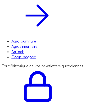
Agrofourniture
Agroalimentaire
AgTech
Coop-négoce
Tout l'historique de vos newsletters quotidiennes