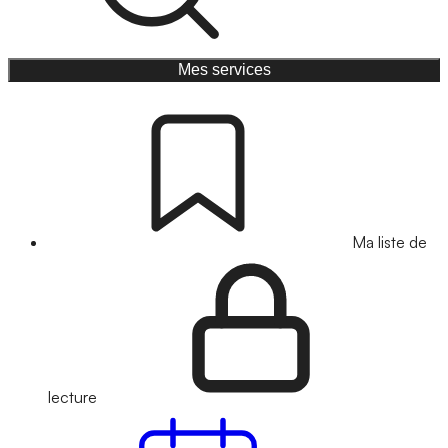
Mes services
Ma liste de
lecture