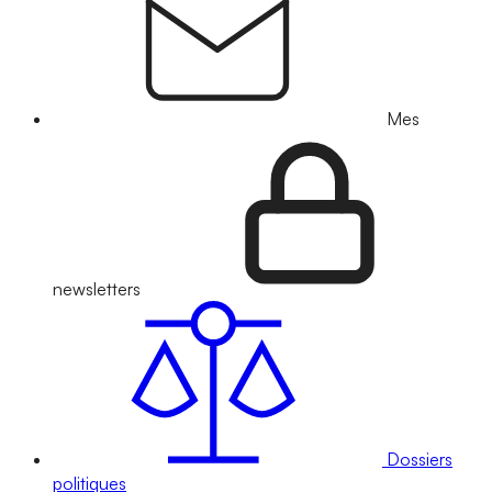
Mes
newsletters
Dossiers
politiques