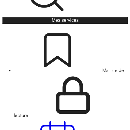
Mes services
Ma liste de
lecture