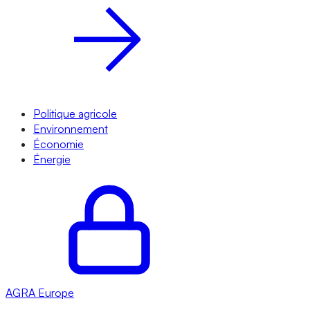
Politique agricole
Environnement
Économie
Énergie
AGRA
Europe