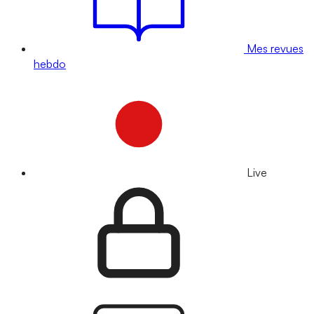
Mes revues
hebdo
Live