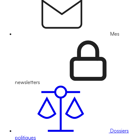
Mes
newsletters
Dossiers
politiques