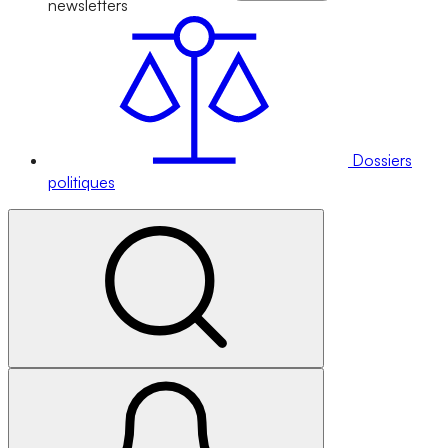
newsletters
Dossiers
politiques