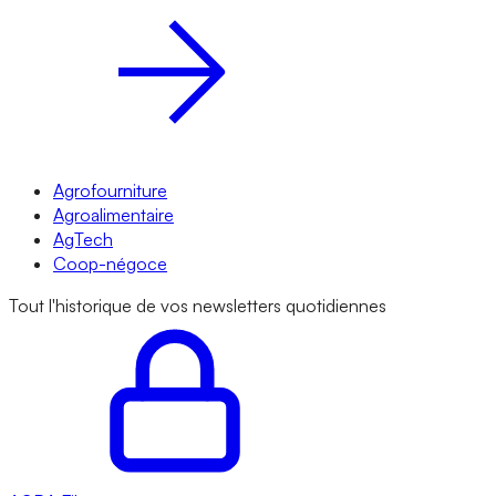
Agrofourniture
Agroalimentaire
AgTech
Coop-négoce
Tout l'historique de vos newsletters quotidiennes