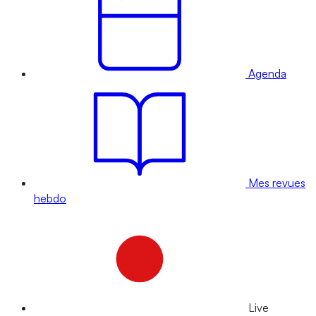
Agenda
Mes revues
hebdo
Live