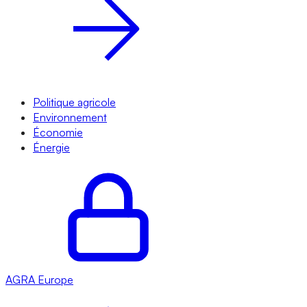
Politique agricole
Environnement
Économie
Énergie
AGRA
Europe