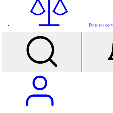
Dossiers poli