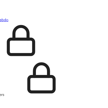
hebdo
ers