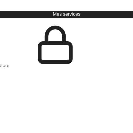
Mes services
cture