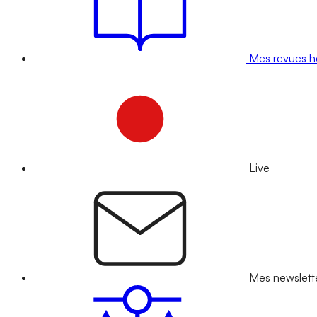
Mes revues 
Live
Mes newslett