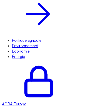
Politique agricole
Environnement
Économie
Énergie
AGRA
Europe