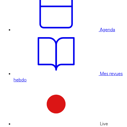
Agenda
Mes revues
hebdo
Live