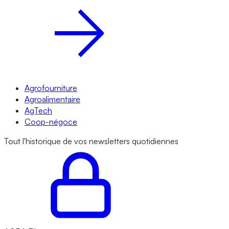
Agrofourniture
Agroalimentaire
AgTech
Coop-négoce
Tout l'historique de vos newsletters quotidiennes