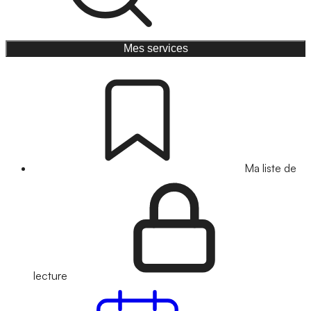
Mes services
Ma liste de
lecture