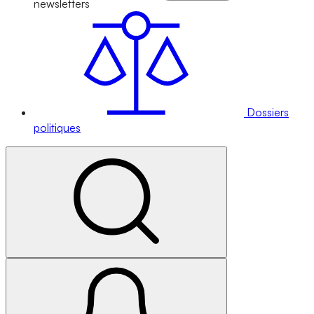
newsletters
Dossiers
politiques