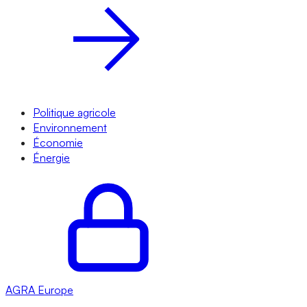
Politique agricole
Environnement
Économie
Énergie
AGRA
Europe