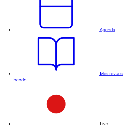
Agenda
Mes revues
hebdo
Live