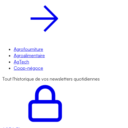
Agrofourniture
Agroalimentaire
AgTech
Coop-négoce
Tout l'historique de vos newsletters quotidiennes