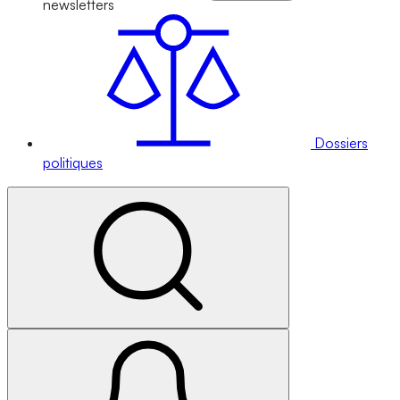
newsletters
Dossiers
politiques