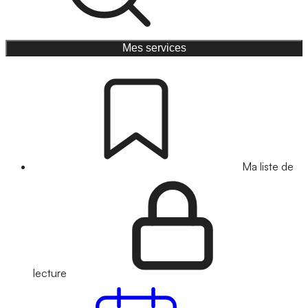
Mes services
Ma liste de
lecture