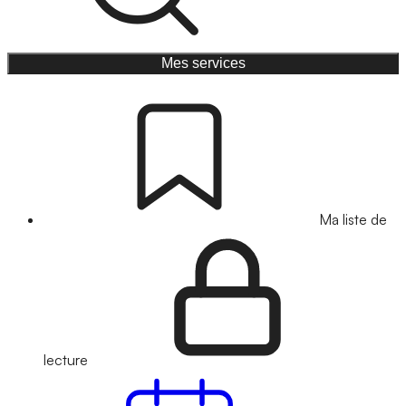
Mes services
Ma liste de
lecture