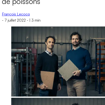
de poissons
François Lecocq
-
7 juillet 2022
-
|
3 min