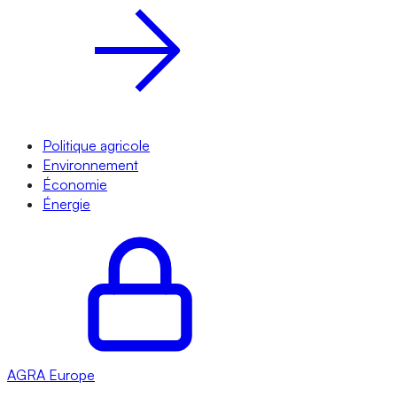
Politique agricole
Environnement
Économie
Énergie
AGRA
Europe