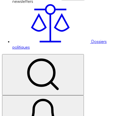
newsletters
Dossiers
politiques