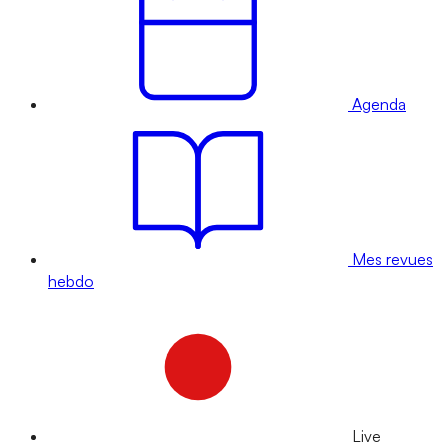
Agenda
Mes revues
hebdo
Live