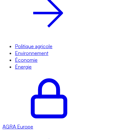
Politique agricole
Environnement
Économie
Énergie
AGRA
Europe