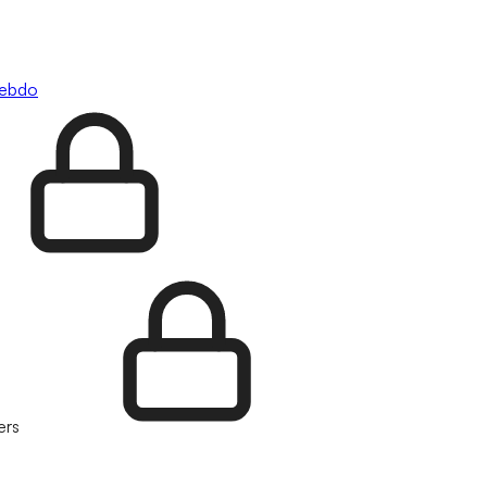
hebdo
ers