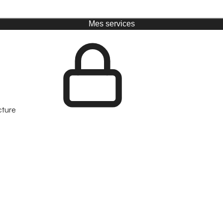
Mes services
cture