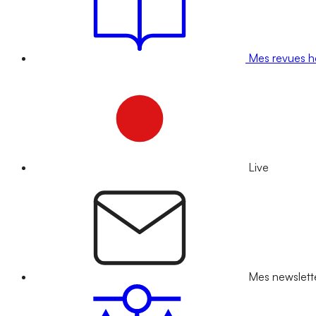
Mes revues 
Live
Mes newslett