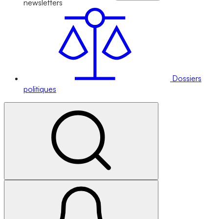
newsletters
Dossiers
politiques