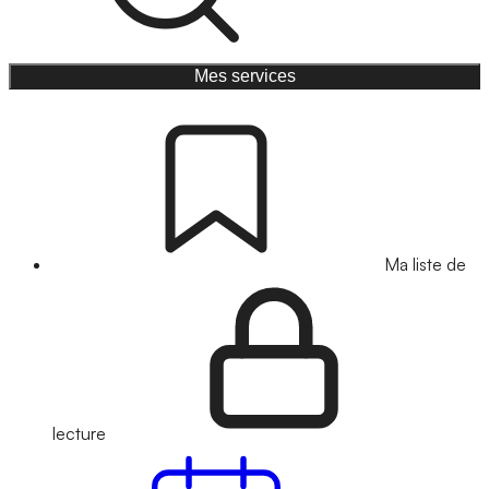
Mes services
Ma liste de
lecture