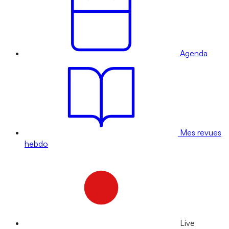
Agenda
Mes revues
hebdo
Live