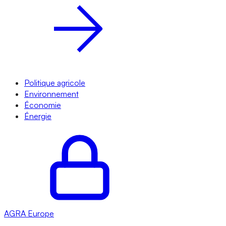
Politique agricole
Environnement
Économie
Énergie
AGRA
Europe