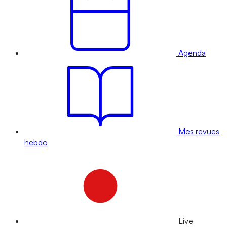
Agenda
Mes revues
hebdo
Live