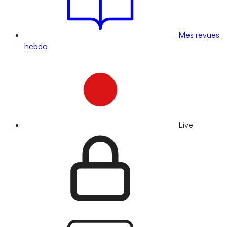
Mes revues
hebdo
Live