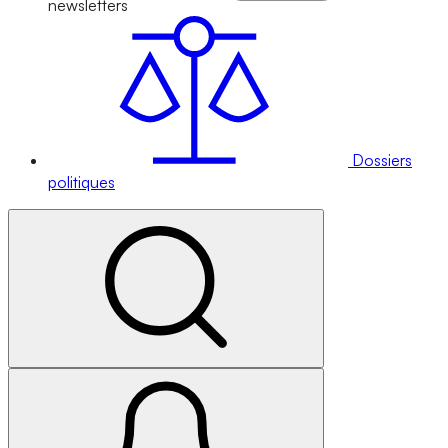
newsletters
Dossiers
politiques