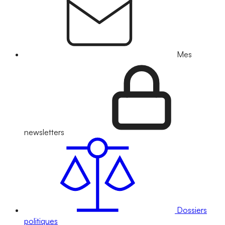
Mes
newsletters
Dossiers
politiques