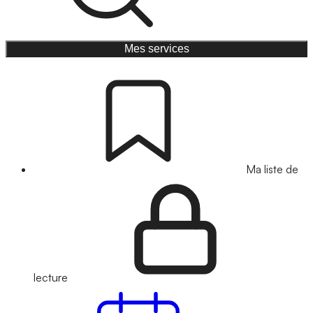
Mes services
Ma liste de
lecture