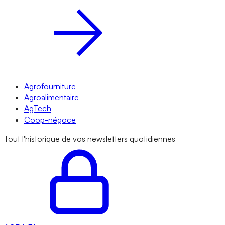
Agrofourniture
Agroalimentaire
AgTech
Coop-négoce
Tout l'historique de vos newsletters quotidiennes