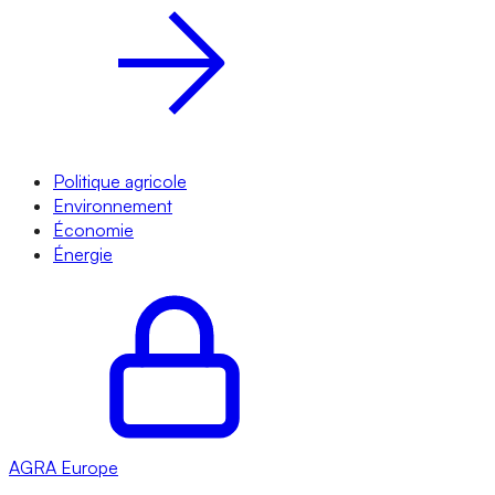
Politique agricole
Environnement
Économie
Énergie
AGRA
Europe