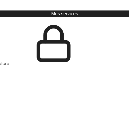
Mes services
cture