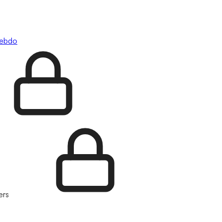
hebdo
ers