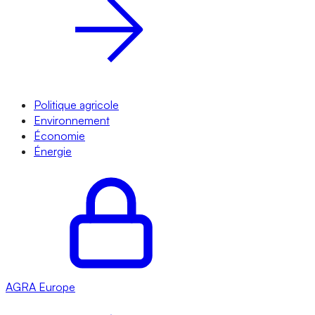
Politique agricole
Environnement
Économie
Énergie
AGRA
Europe