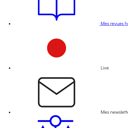
Mes revues 
Live
Mes newslett