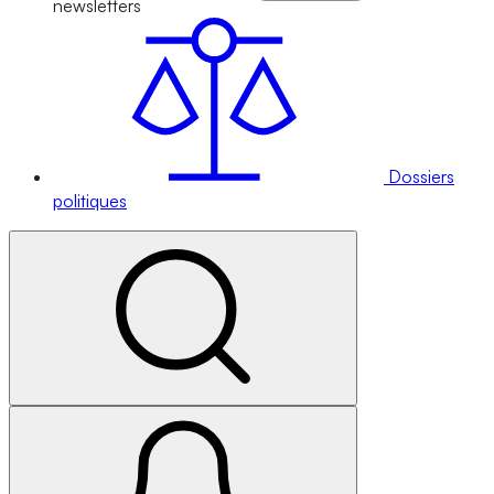
newsletters
Dossiers
politiques