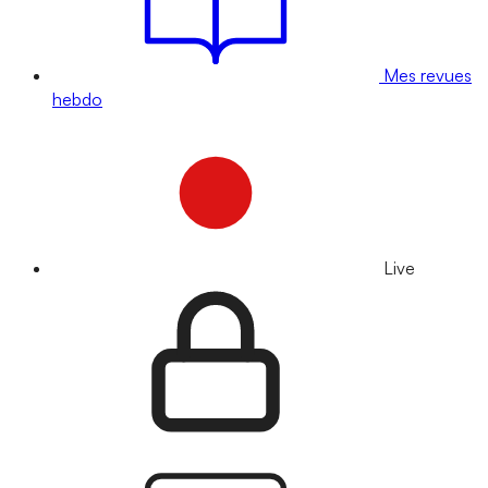
Mes revues
hebdo
Live