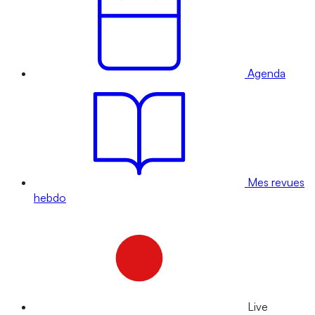
Agenda
Mes revues
hebdo
Live