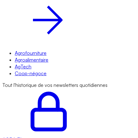
Agrofourniture
Agroalimentaire
AgTech
Coop-négoce
Tout l'historique de vos newsletters quotidiennes