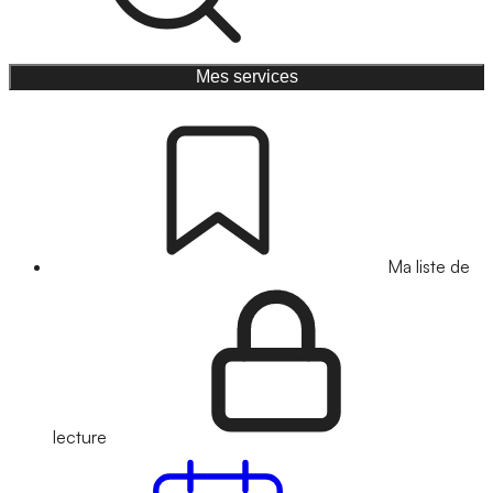
Mes services
Ma liste de
lecture