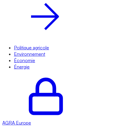
Politique agricole
Environnement
Économie
Énergie
AGRA
Europe