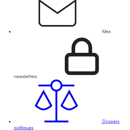
Mes
newsletters
Dossiers
politiques