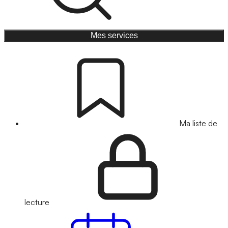
Mes services
Ma liste de
lecture