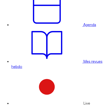
Agenda
Mes revues
hebdo
Live