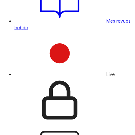
Mes revues
hebdo
Live