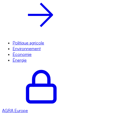
Politique agricole
Environnement
Économie
Énergie
AGRA
Europe