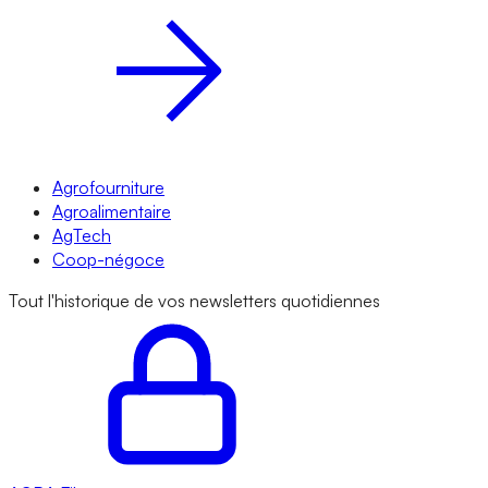
Agrofourniture
Agroalimentaire
AgTech
Coop-négoce
Tout l'historique de vos newsletters quotidiennes