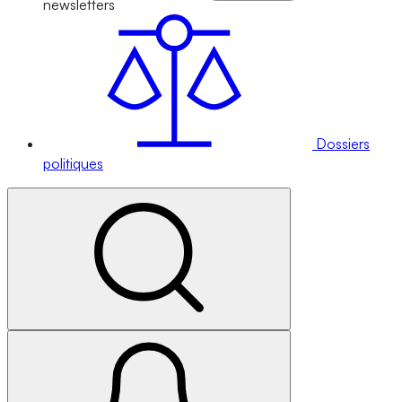
newsletters
Dossiers
politiques