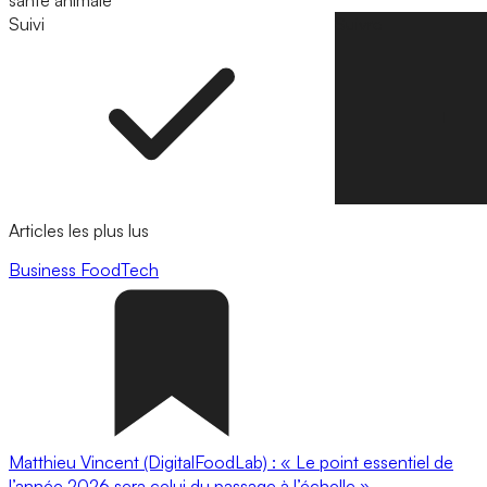
santé animale
Suivi
Suivre
Articles les plus lus
Business
FoodTech
Matthieu Vincent (DigitalFoodLab) : « Le point essentiel de
l’année 2026 sera celui du passage à l’échelle ».