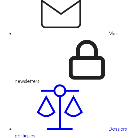
Mes
newsletters
Dossiers
politiques