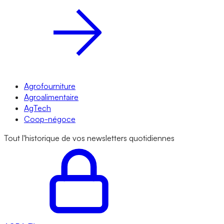
Agrofourniture
Agroalimentaire
AgTech
Coop-négoce
Tout l'historique de vos newsletters quotidiennes