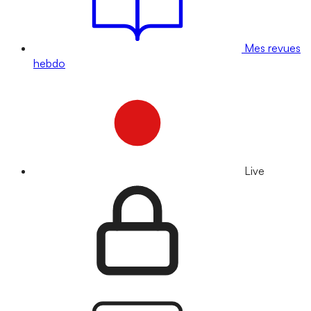
Mes revues
hebdo
Live