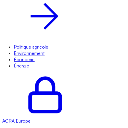
Politique agricole
Environnement
Économie
Énergie
AGRA
Europe