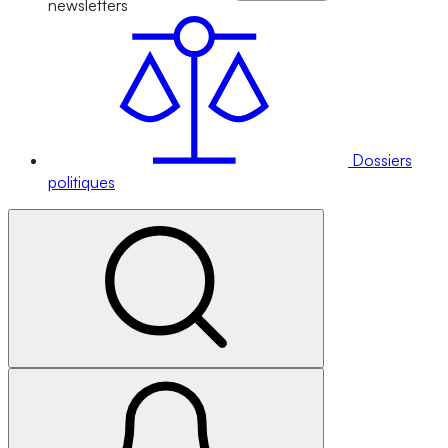
newsletters
Dossiers
politiques