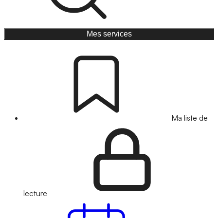
Mes services
Ma liste de
lecture