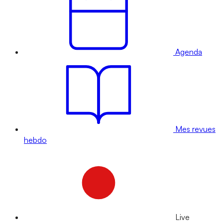
Agenda
Mes revues
hebdo
Live