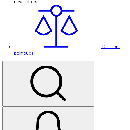
newsletters
Dossiers
politiques