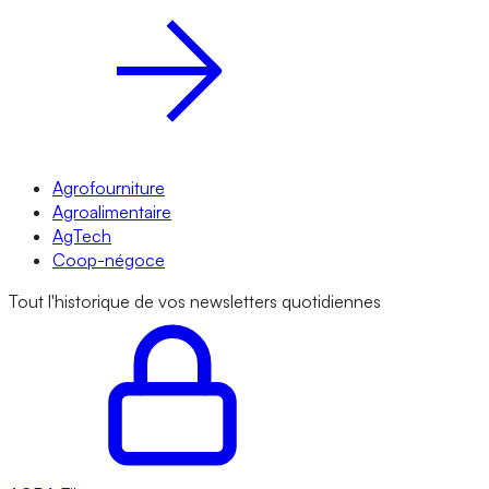
Agrofourniture
Agroalimentaire
AgTech
Coop-négoce
Tout l'historique de vos newsletters quotidiennes