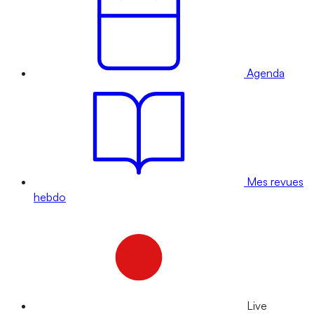
Agenda
Mes revues
hebdo
Live