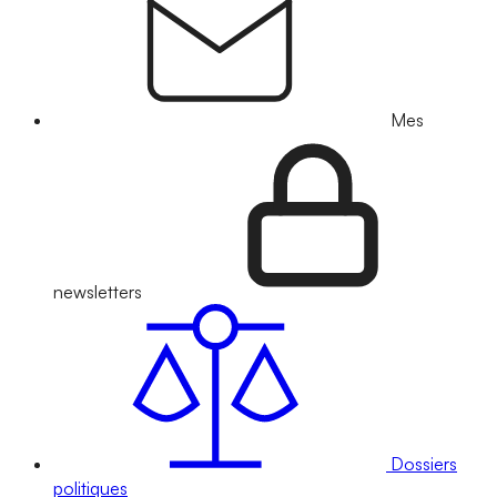
Mes
newsletters
Dossiers
politiques