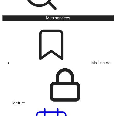
Mes services
Ma liste de
lecture