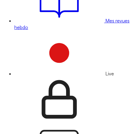
Mes revues
hebdo
Live