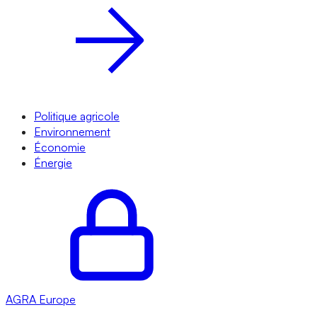
Politique agricole
Environnement
Économie
Énergie
AGRA
Europe