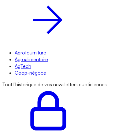
Agrofourniture
Agroalimentaire
AgTech
Coop-négoce
Tout l'historique de vos newsletters quotidiennes