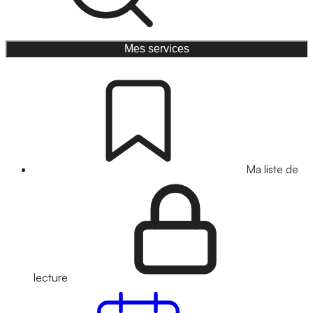
Mes services
Ma liste de
lecture