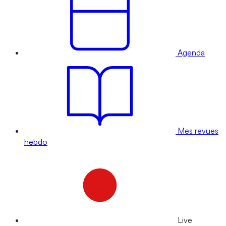
Agenda
Mes revues
hebdo
Live