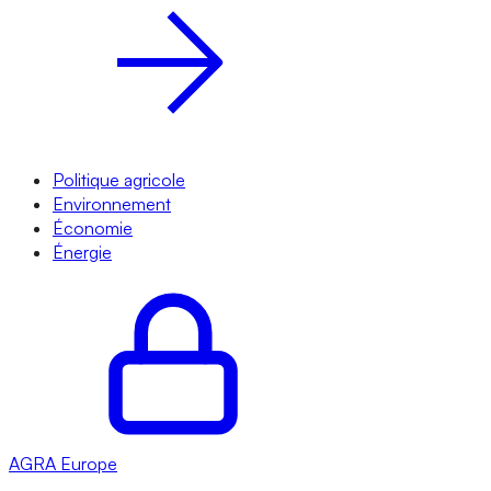
Politique agricole
Environnement
Économie
Énergie
AGRA
Europe