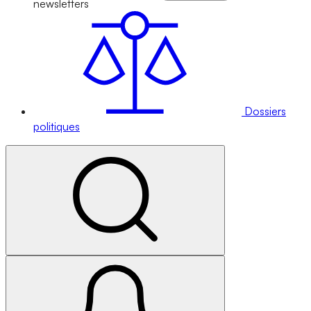
newsletters
Dossiers
politiques