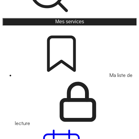
Mes services
Ma liste de
lecture