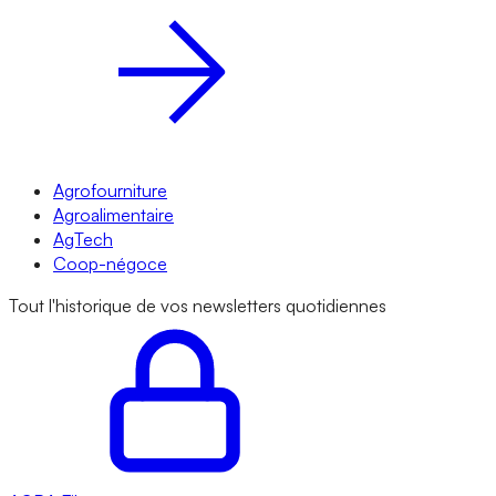
Agrofourniture
Agroalimentaire
AgTech
Coop-négoce
Tout l'historique de vos newsletters quotidiennes