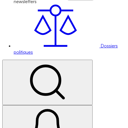
newsletters
Dossiers
politiques