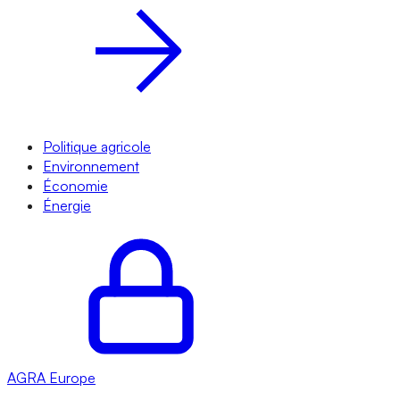
Politique agricole
Environnement
Économie
Énergie
AGRA
Europe