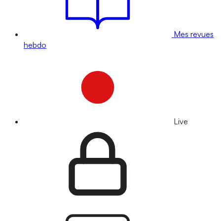
Mes revues
hebdo
Live