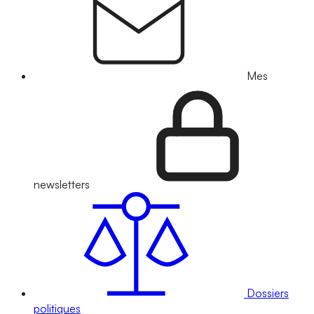
Mes
newsletters
Dossiers
politiques