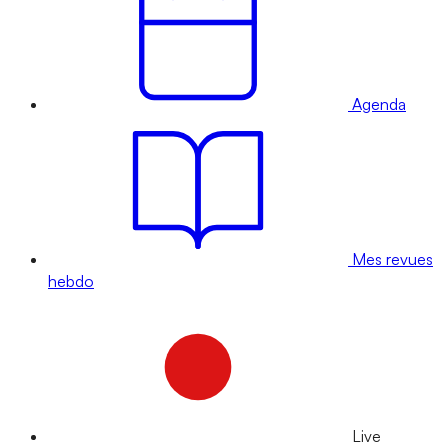
Agenda
Mes revues
hebdo
Live