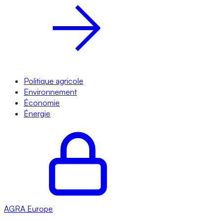
Politique agricole
Environnement
Économie
Énergie
AGRA
Europe