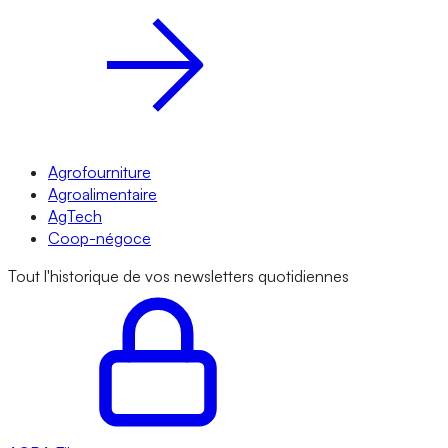
Agrofourniture
Agroalimentaire
AgTech
Coop-négoce
Tout l'historique de vos newsletters quotidiennes