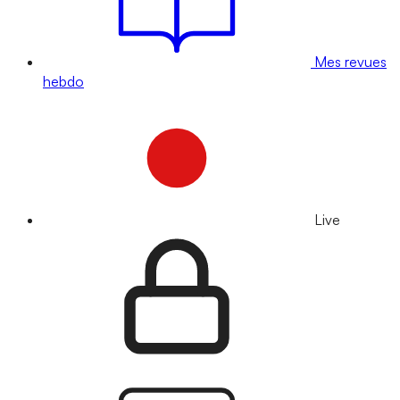
Mes revues
hebdo
Live