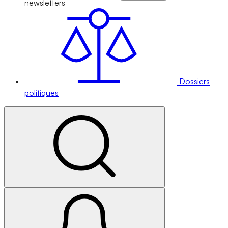
newsletters
Dossiers
politiques