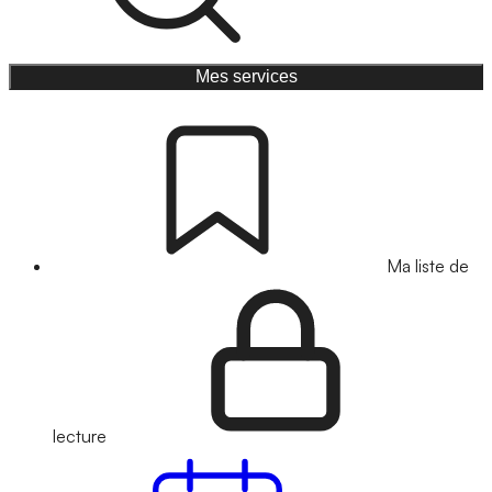
Mes services
Ma liste de
lecture