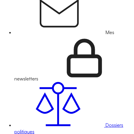
Mes
newsletters
Dossiers
politiques