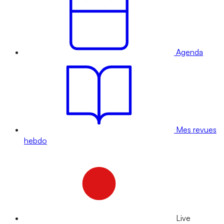
Agenda
Mes revues
hebdo
Live