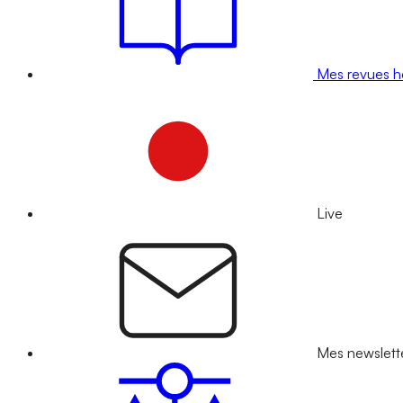
Mes revues 
Live
Mes newslett