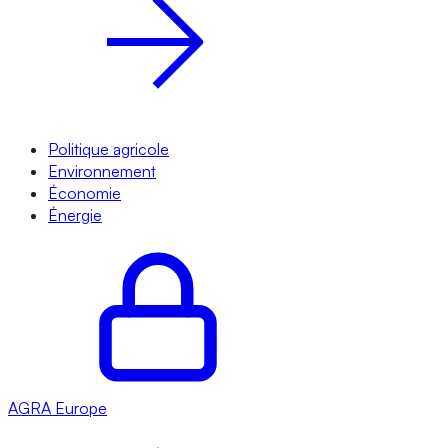
Politique agricole
Environnement
Économie
Énergie
AGRA
Europe