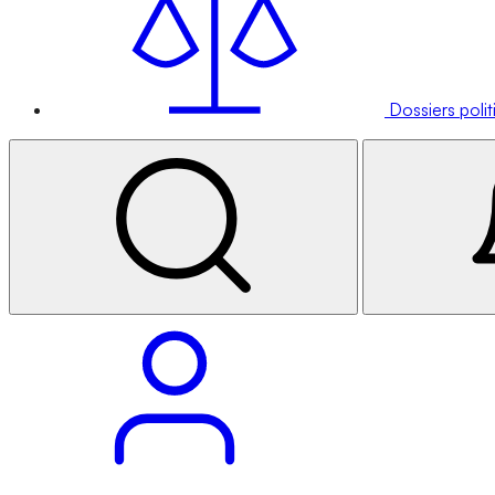
Dossiers poli