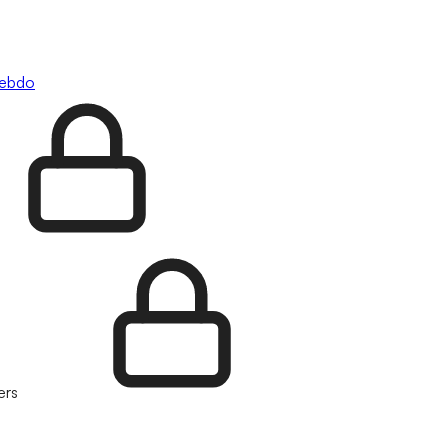
hebdo
ers