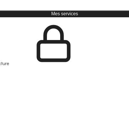
Mes services
cture