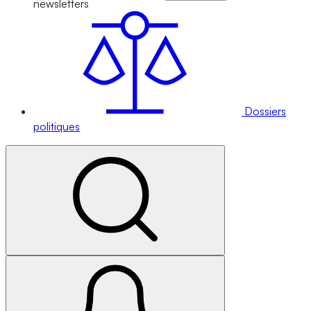
newsletters
Dossiers
politiques