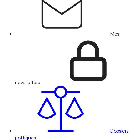
Mes
newsletters
Dossiers
politiques