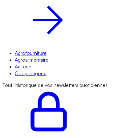
Agrofourniture
Agroalimentaire
AgTech
Coop-négoce
Tout l'historique de vos newsletters quotidiennes