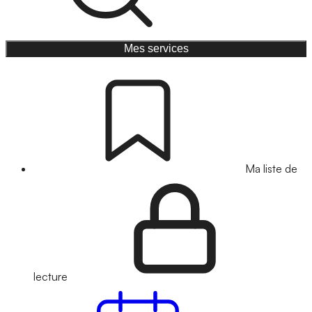
Mes services
Ma liste de
lecture