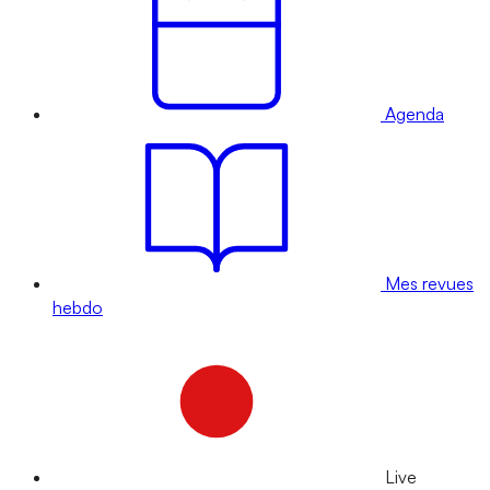
Agenda
Mes revues
hebdo
Live