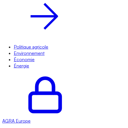
Politique agricole
Environnement
Économie
Énergie
AGRA
Europe