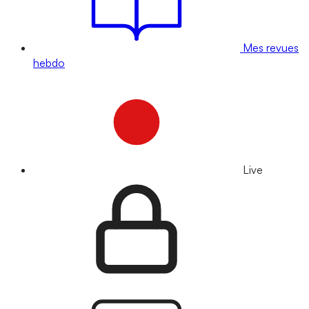
Mes revues
hebdo
Live