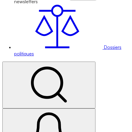
newsletters
Dossiers
politiques