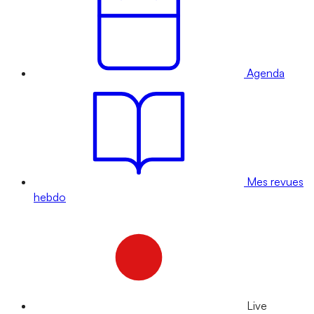
Agenda
Mes revues
hebdo
Live