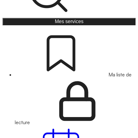
Mes services
Ma liste de
lecture