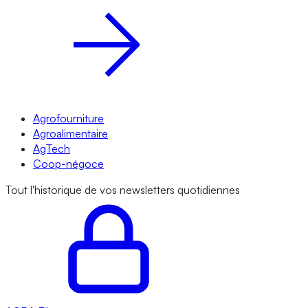
Agrofourniture
Agroalimentaire
AgTech
Coop-négoce
Tout l'historique de vos newsletters quotidiennes