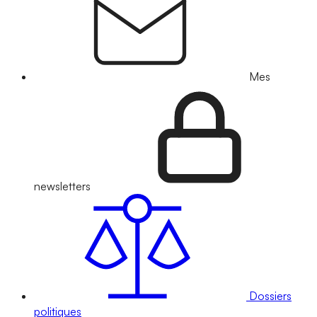
Mes
newsletters
Dossiers
politiques