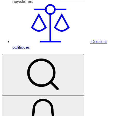
newsletters
Dossiers
politiques