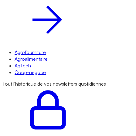
Agrofourniture
Agroalimentaire
AgTech
Coop-négoce
Tout l'historique de vos newsletters quotidiennes