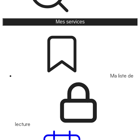
Mes services
Ma liste de
lecture