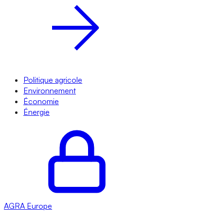
Politique agricole
Environnement
Économie
Énergie
AGRA
Europe