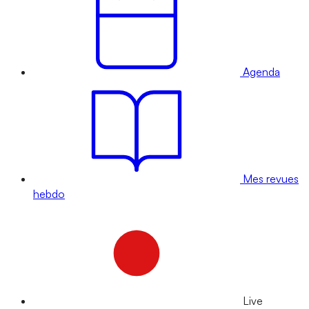
Agenda
Mes revues
hebdo
Live