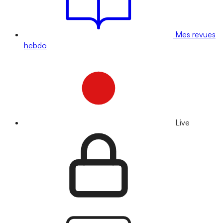
Mes revues
hebdo
Live