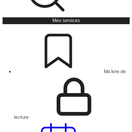
Mes services
Ma liste de
lecture