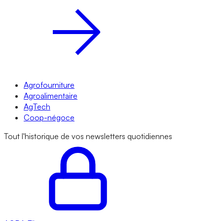
Agrofourniture
Agroalimentaire
AgTech
Coop-négoce
Tout l'historique de vos newsletters quotidiennes