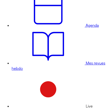
Agenda
Mes revues
hebdo
Live