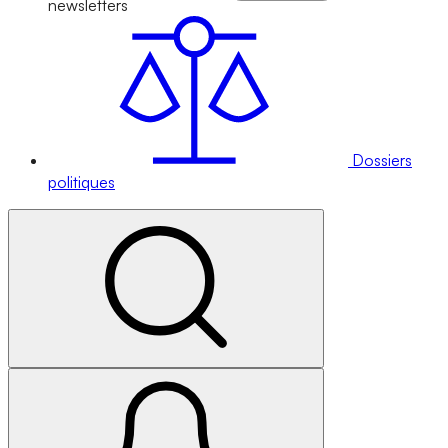
newsletters
Dossiers
politiques