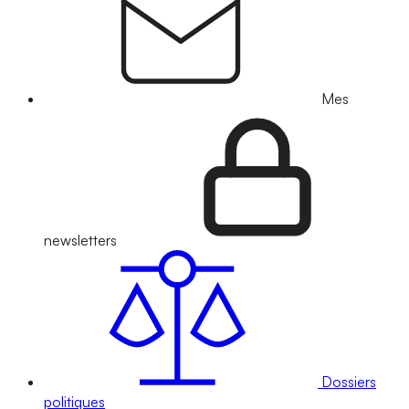
Mes
newsletters
Dossiers
politiques