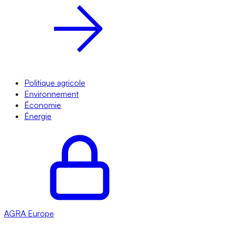
Politique agricole
Environnement
Économie
Énergie
AGRA
Europe