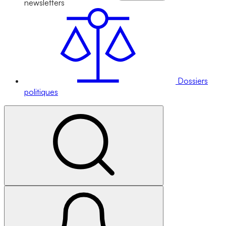
newsletters
Dossiers
politiques