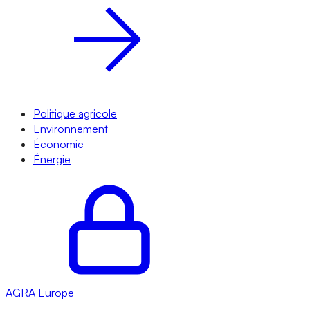
Politique agricole
Environnement
Économie
Énergie
AGRA
Europe