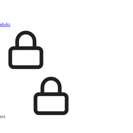
hebdo
ers