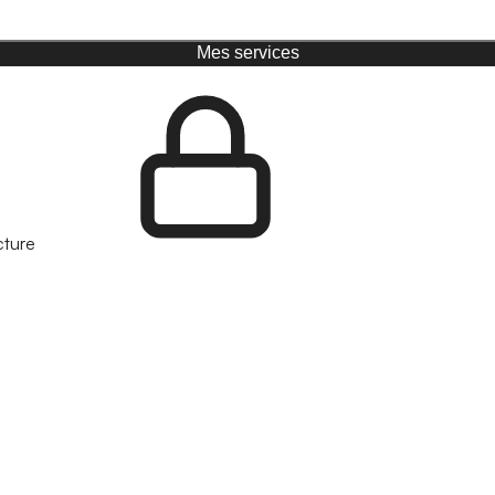
Mes services
cture