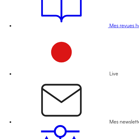
Mes revues 
Live
Mes newslett