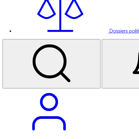
Dossiers poli