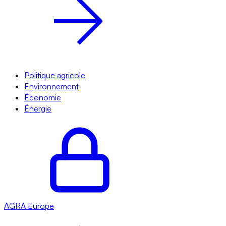
Politique agricole
Environnement
Économie
Énergie
AGRA
Europe