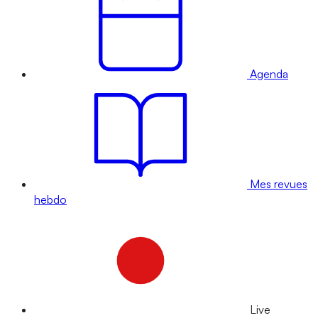
Agenda
Mes revues
hebdo
Live