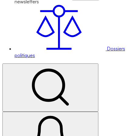
newsletters
Dossiers
politiques