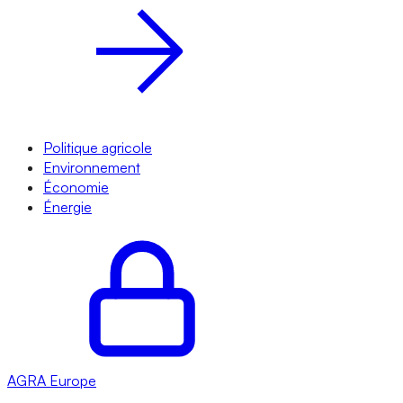
Politique agricole
Environnement
Économie
Énergie
AGRA
Europe