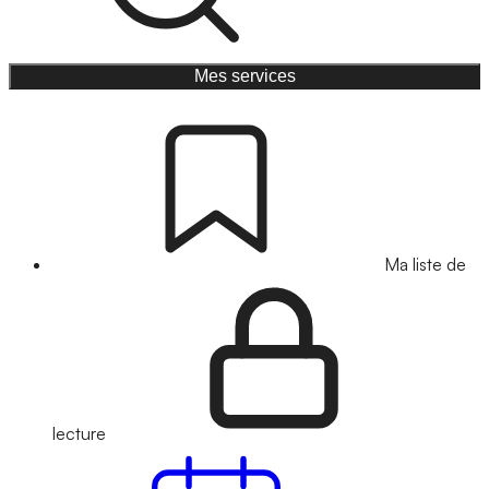
Mes services
Ma liste de
lecture