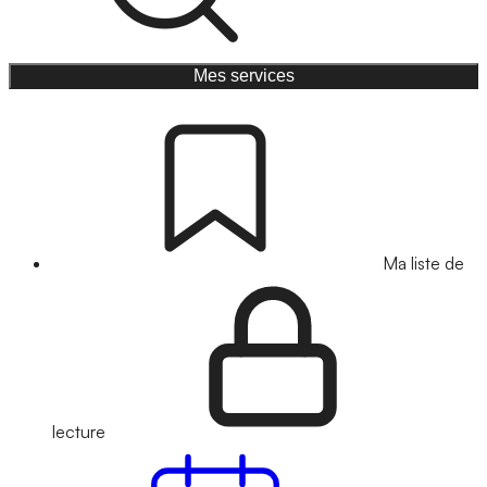
Mes services
Ma liste de
lecture