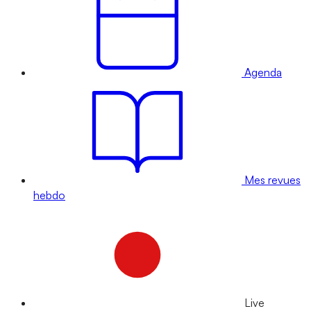
Agenda
Mes revues
hebdo
Live