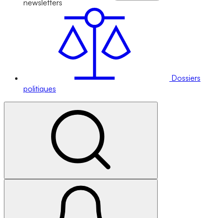
newsletters
Dossiers
politiques