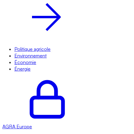
Politique agricole
Environnement
Économie
Énergie
AGRA
Europe