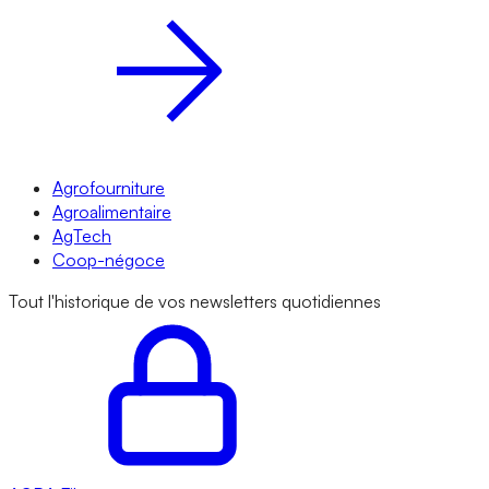
Agrofourniture
Agroalimentaire
AgTech
Coop-négoce
Tout l'historique de vos newsletters quotidiennes