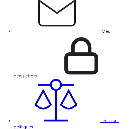
Mes
newsletters
Dossiers
politiques