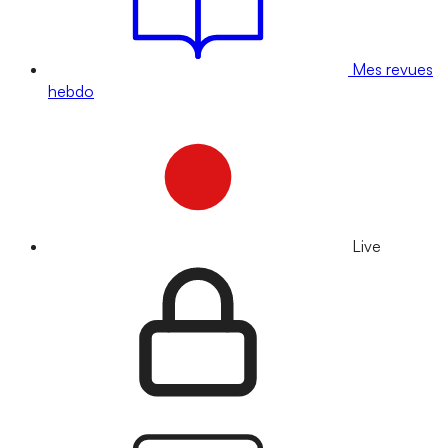
Mes revues
hebdo
Live