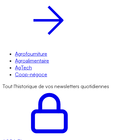
Agrofourniture
Agroalimentaire
AgTech
Coop-négoce
Tout l'historique de vos newsletters quotidiennes