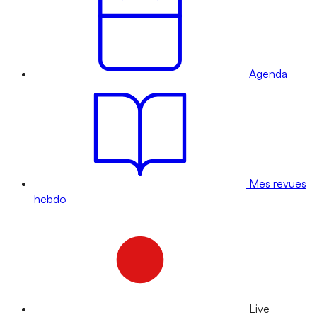
Agenda
Mes revues
hebdo
Live