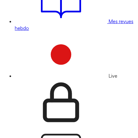
Mes revues
hebdo
Live