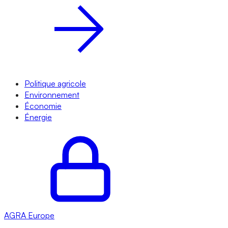
Politique agricole
Environnement
Économie
Énergie
AGRA
Europe