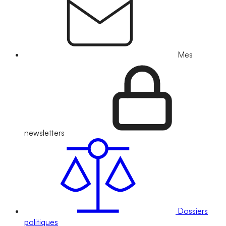
Mes
newsletters
Dossiers
politiques