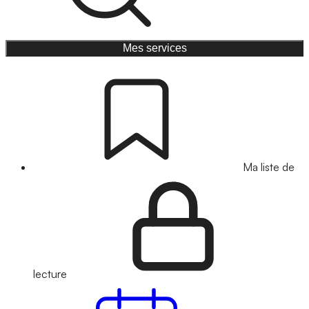
Mes services
Ma liste de
lecture