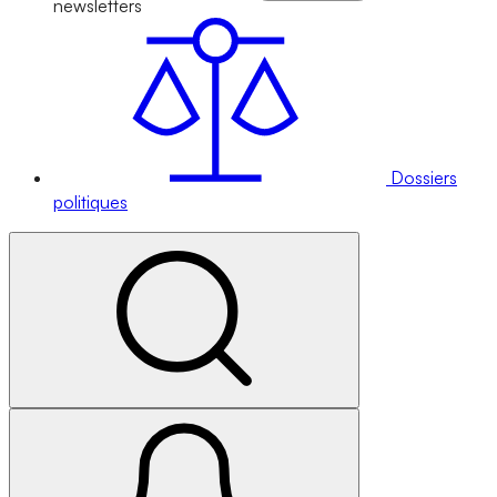
newsletters
Dossiers
politiques