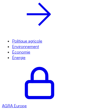
Politique agricole
Environnement
Économie
Énergie
AGRA
Europe