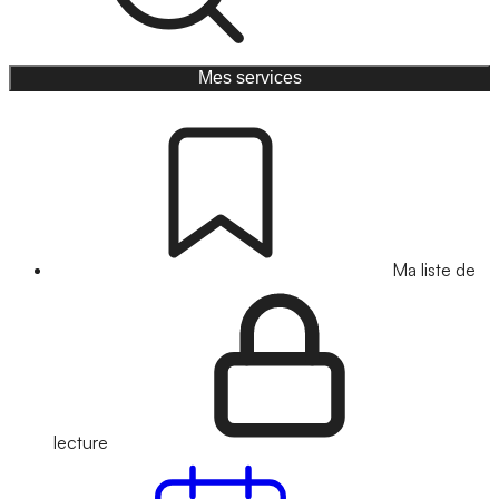
Mes services
Ma liste de
lecture